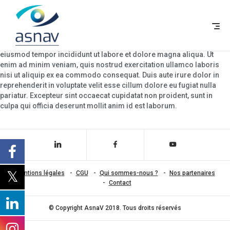
CMS
Lorem ipsum dolor sit amet, consectetur adipisicing elit, sed do
eiusmod tempor incididunt ut labore et dolore magna aliqua. Ut
F
enim ad minim veniam, quis nostrud exercitation ullamco laboris
nisi ut aliquip ex ea commodo consequat. Duis aute irure dolor in
reprehenderit in voluptate velit esse cillum dolore eu fugiat nulla
pariatur. Excepteur sint occaecat cupidatat non proident, sunt in
culpa qui officia deserunt mollit anim id est laborum.
linkedin
facebook
youtube-
Mentions légales
CGU
Qui sommes-nous ?
Nos partenaires
play
Contact
© Copyright AsnaV 2018. Tous droits réservés