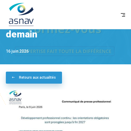
Se former aujourd'hui, c'est
accompagner la vision de
demain
F
16 juin 2026
Retours aux actualités